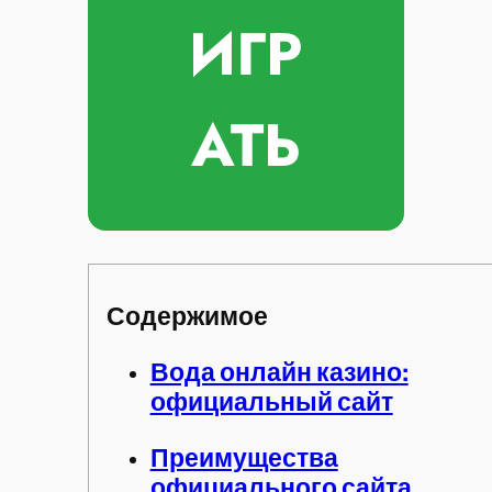
ИГР
АТЬ
Содержимое
Вода онлайн казино:
официальный сайт
Преимущества
официального сайта