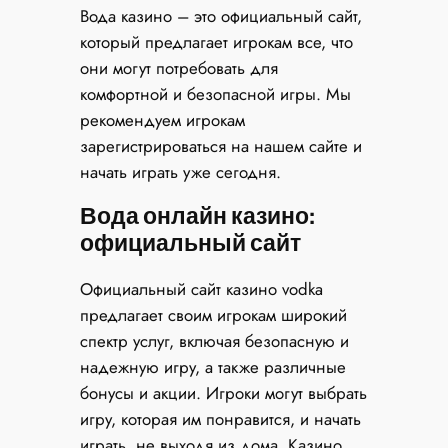
Вода казино – это официальный сайт,
который предлагает игрокам все, что
они могут потребовать для
комфортной и безопасной игры. Мы
рекомендуем игрокам
зарегистрироваться на нашем сайте и
начать играть уже сегодня.
Вода онлайн казино:
официальный сайт
Официальный сайт казино vodka
предлагает своим игрокам широкий
спектр услуг, включая безопасную и
надежную игру, а также различные
бонусы и акции. Игроки могут выбрать
игру, которая им понравится, и начать
играть, не выходя из дома. Казино