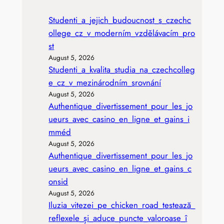
Studenti_a_jejich_budoucnost_s_czechc
ollege_cz_v_moderním_vzdělávacím_pro
st
August 5, 2026
Studenti_a_kvalita_studia_na_czechcolleg
e_cz_v_mezinárodním_srovnání
August 5, 2026
Authentique_divertissement_pour_les_jo
ueurs_avec_casino_en_ligne_et_gains_i
mméd
August 5, 2026
Authentique_divertissement_pour_les_jo
ueurs_avec_casino_en_ligne_et_gains_c
onsid
August 5, 2026
Iluzia_vitezei_pe_chicken_road_testează_
reflexele_și_aduce_puncte_valoroase_î