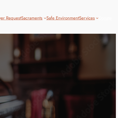
yer Request
Sacraments
Safe Environment
Services
Donate