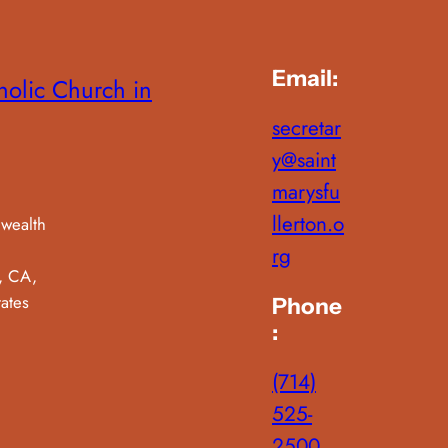
Email:
holic Church in
secretar
y@saint
marysfu
llerton.o
wealth
rg
n, CA,
tates
Phone
:
(714)
525-
2500