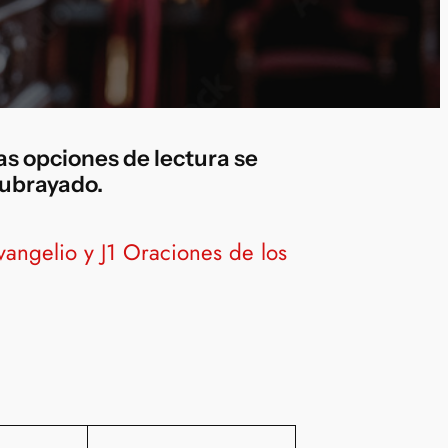
las opciones de lectura se
 subrayado.
vangelio y J1 Oraciones de los