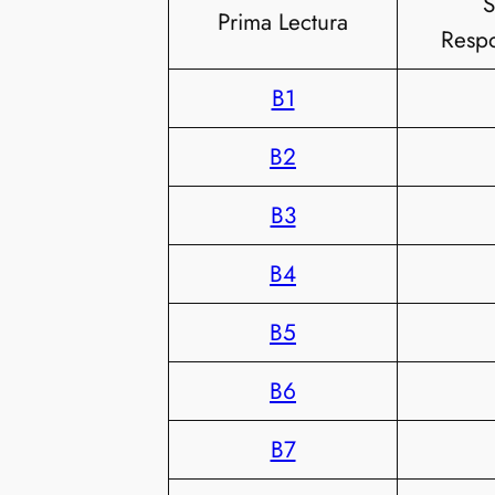
S
Prima Lectura
Respo
B1
B2
B3
B4
B5
B6
B7