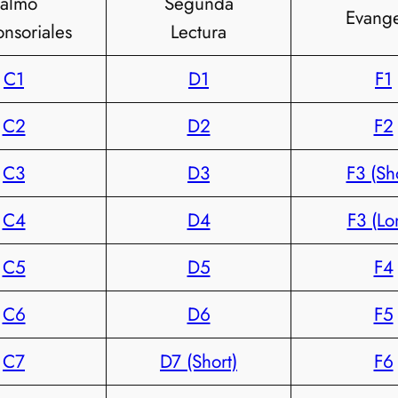
almo
Segunda
Evange
nsoriales
Lectura
C1
D1
F1
C2
D2
F2
C3
D3
F3 (Sh
C4
D4
F3 (Lo
C5
D5
F4
C6
D6
F5
C7
D7 (Short)
F6