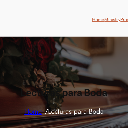
Home
Ministry
Pra
Lecturas para Boda
/
Home
Lecturas para Boda