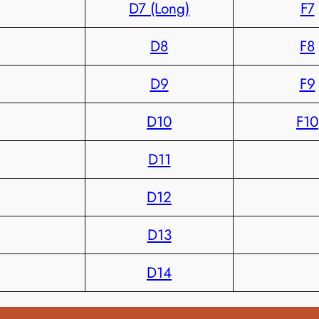
D7 (Long)
F7
D8
F8
D9
F9
D10
F10
D11
D12
D13
D14