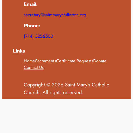
Email:
secretary@saintmarysfullerton.org
Phone:
(714) 525-2500
Links
Home
Sacraments
Certificate Requests
Donate
Contact Us
Copyright © 2026 Saint Mary’s Catholic
Church. All rights reserved.