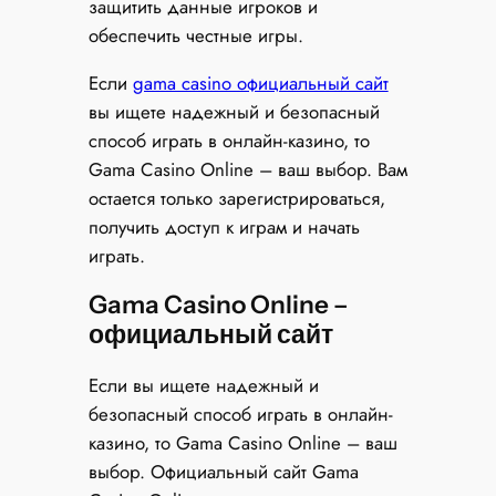
защитить данные игроков и
обеспечить честные игры.
Если
gama casino официальный сайт
вы ищете надежный и безопасный
способ играть в онлайн-казино, то
Gama Casino Online – ваш выбор. Вам
остается только зарегистрироваться,
получить доступ к играм и начать
играть.
Gama Casino Online –
официальный сайт
Если вы ищете надежный и
безопасный способ играть в онлайн-
казино, то Gama Casino Online – ваш
выбор. Официальный сайт Gama