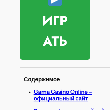
ИГР
АТЬ
Содержимое
Gama Casino Online –
официальный сайт