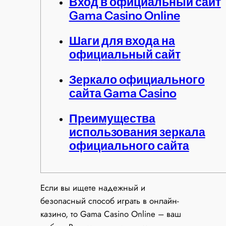
Вход в официальный сайт
Gama Casino Online
Шаги для входа на
официальный сайт
Зеркало официального
сайта Gama Casino
Преимущества
использования зеркала
официального сайта
Если вы ищете надежный и
безопасный способ играть в онлайн-
казино, то Gama Casino Online – ваш