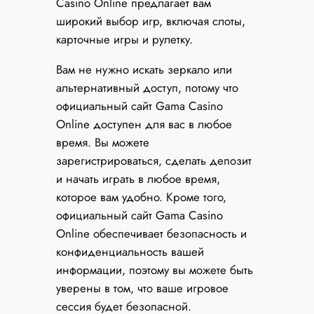
Casino Online предлагает вам
широкий выбор игр, включая слоты,
карточные игры и рулетку.
Вам не нужно искать зеркало или
альтернативный доступ, потому что
официальный сайт Gama Casino
Online доступен для вас в любое
время. Вы можете
зарегистрироваться, сделать депозит
и начать играть в любое время,
которое вам удобно. Кроме того,
официальный сайт Gama Casino
Online обеспечивает безопасность и
конфиденциальность вашей
информации, поэтому вы можете быть
уверены в том, что ваше игровое
сессия будет безопасной.