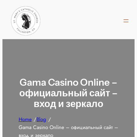
Skip
to
content
Gama Casino Online –
официальный сайт –
вход и зеркало
Home
/
Blog
/
Gama Casino Online – официальный сайт –
вход и зеркало