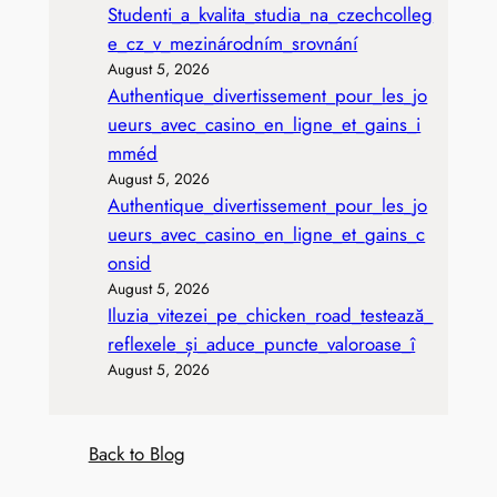
Studenti_a_kvalita_studia_na_czechcolleg
e_cz_v_mezinárodním_srovnání
August 5, 2026
Authentique_divertissement_pour_les_jo
ueurs_avec_casino_en_ligne_et_gains_i
mméd
August 5, 2026
Authentique_divertissement_pour_les_jo
ueurs_avec_casino_en_ligne_et_gains_c
onsid
August 5, 2026
Iluzia_vitezei_pe_chicken_road_testează_
reflexele_și_aduce_puncte_valoroase_î
August 5, 2026
Back to Blog