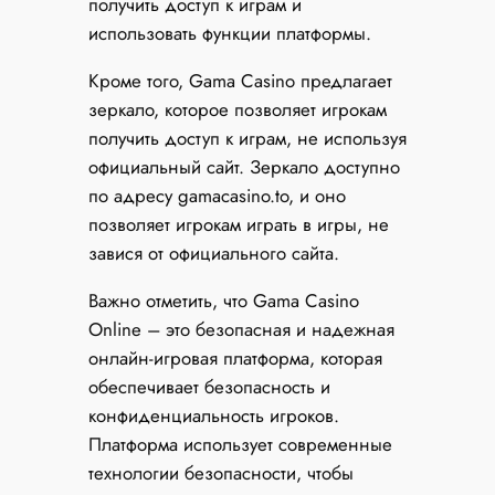
получить доступ к играм и
использовать функции платформы.
Кроме того, Gama Casino предлагает
зеркало, которое позволяет игрокам
получить доступ к играм, не используя
официальный сайт. Зеркало доступно
по адресу gamacasino.to, и оно
позволяет игрокам играть в игры, не
завися от официального сайта.
Важно отметить, что Gama Casino
Online – это безопасная и надежная
онлайн-игровая платформа, которая
обеспечивает безопасность и
конфиденциальность игроков.
Платформа использует современные
технологии безопасности, чтобы