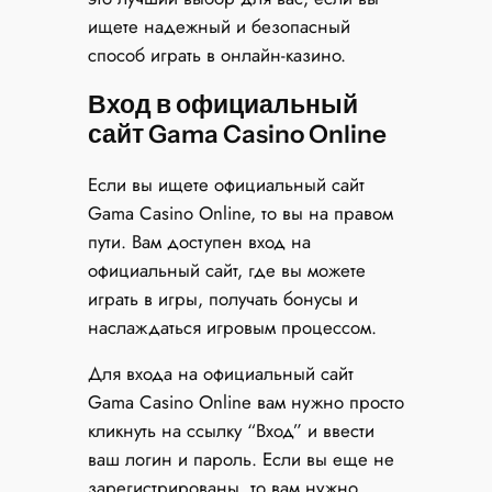
ищете надежный и безопасный
способ играть в онлайн-казино.
Вход в официальный
сайт Gama Casino Online
Если вы ищете официальный сайт
Gama Casino Online, то вы на правом
пути. Вам доступен вход на
официальный сайт, где вы можете
играть в игры, получать бонусы и
наслаждаться игровым процессом.
Для входа на официальный сайт
Gama Casino Online вам нужно просто
кликнуть на ссылку “Вход” и ввести
ваш логин и пароль. Если вы еще не
зарегистрированы, то вам нужно