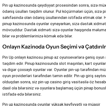
Pin up kazinosunda qeydiyyat prosesindən sonra, sizə müx
ödəniş üsulları təqdim olunur. Pul köçürmələri üçün, sizə p
səhifəsində olan ödəniş üsullarından istifadə etmək olar. 
pinup kazinosunda oyunlar oynayarkən, sizə dəstək xidmət
mövcuddur. Dəstək xidməti sizə oyunlar haqqında məluma
bilər və problemlərinizə kömək edə bilər.
Onlayn Kazinoda Oyun Seçimi və Çatdırı
Pin Up onlayn kazinosu pinup az oyunsevərlərə geniş oyun
təqdim edir. Pinup kazinosunda slot maşınları, kart oyunları
və digər çoxsaylı oyunlar var. Oyunlar pin-up tərəfindən müx
oyun providerləri tərəfindən təmin edilir. Pin up giriş saytın
olduqdan sonra, siz pin-up casino giriş vasitəsilə öz hesab
daxil ola bilərsiniz və oyunlara başlamaq üçün pinap bonus
istifadə edə bilərsiniz.
Pin up kazinosunda oyunlar yüksək keyfiyyətli və müasir