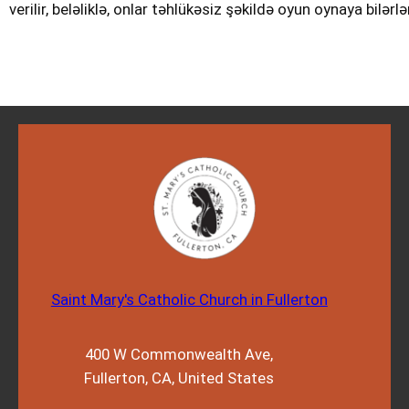
verilir, beləliklə, onlar təhlükəsiz şəkildə oyun oynaya bilərlə
Saint Mary's Catholic Church in Fullerton
400 W Commonwealth Ave,
Fullerton, CA, United States