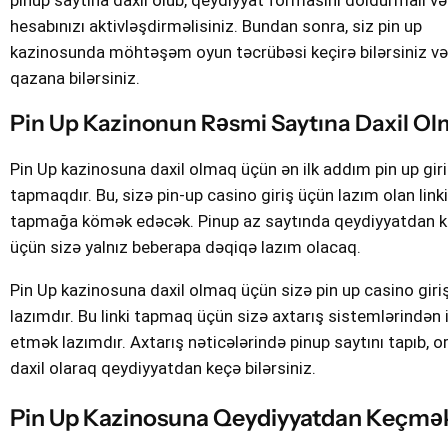
pinup saytına daxil olub, qeydiyyat formasını doldurmalı və
hesabınızı aktivləşdirməlisiniz. Bundan sonra, siz pin up
kazinosunda möhtəşəm oyun təcrübəsi keçirə bilərsiniz və 
qazana bilərsiniz.
Pin Up Kazinonun Rəsmi Saytına Daxil O
Pin Up kazinosuna daxil olmaq üçün ən ilk addım pin up giri
tapmaqdır. Bu, sizə pin-up casino giriş üçün lazım olan linki
tapmağa kömək edəcək. Pinup az saytında qeydiyyatdan 
üçün sizə yalnız beberapa dəqiqə lazım olacaq.
Pin Up kazinosuna daxil olmaq üçün sizə pin up casino giriş 
lazımdır. Bu linki tapmaq üçün sizə axtarış sistemlərindən 
etmək lazımdır. Axtarış nəticələrində pinup saytını tapıb, o
daxil olaraq qeydiyyatdan keçə bilərsiniz.
Pin Up Kazinosuna Qeydiyyatdan Keçmə