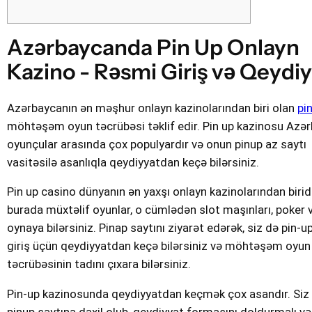
Azərbaycanda Pin Up Onlayn
Kazino - Rəsmi Giriş və Qeydi
Azərbaycanın ən məşhur onlayn kazinolarından biri olan
pi
möhtəşəm oyun təcrübəsi təklif edir. Pin up kazinosu Azər
oyunçular arasında çox populyardır və onun pinup az saytı
vasitəsilə asanlıqla qeydiyyatdan keçə bilərsiniz.
Pin up casino dünyanın ən yaxşı onlayn kazinolarından birid
burada müxtəlif oyunlar, o cümlədən slot maşınları, poker v
oynaya bilərsiniz. Pinap saytını ziyarət edərək, siz də pin-u
giriş üçün qeydiyyatdan keçə bilərsiniz və möhtəşəm oyun
təcrübəsinin tadını çıxara bilərsiniz.
Pin-up kazinosunda qeydiyyatdan keçmək çox asandır. Siz 