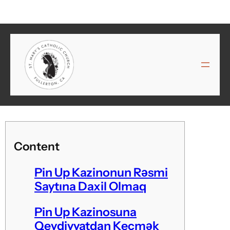
Content
Pin Up Kazinonun Rəsmi
Saytına Daxil Olmaq
Pin Up Kazinosuna
Qeydiyyatdan Keçmək