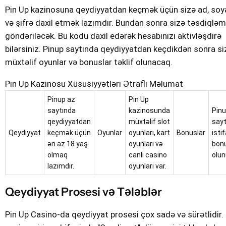
Pin Up kazinosuna qeydiyyatdan keçmək üçün sizə ad, soy
və şifrə daxil etmək lazımdır. Bundan sonra sizə təsdiqlə
göndəriləcək. Bu kodu daxil edərək hesabınızı aktivləşdirə
bilərsiniz. Pinup saytında qeydiyyatdan keçdikdən sonra si
müxtəlif oyunlar və bonuslar təklif olunacaq.
Pin Up Kazinosu Xüsusiyyətləri Ətraflı Məlumat
Pinup az
Pin Up
saytında
kazinosunda
Pin
qeydiyyatdan
müxtəlif slot
sayt
Qeydiyyat
keçmək üçün
Oyunlar
oyunları, kart
Bonuslar
isti
ən az 18 yaş
oyunları və
bonu
olmaq
canlı casino
olun
lazımdır.
oyunları var.
Qeydiyyat Prosesi və Tələblər
Pin Up Casino-da qeydiyyat prosesi çox sadə və sürətlidir.