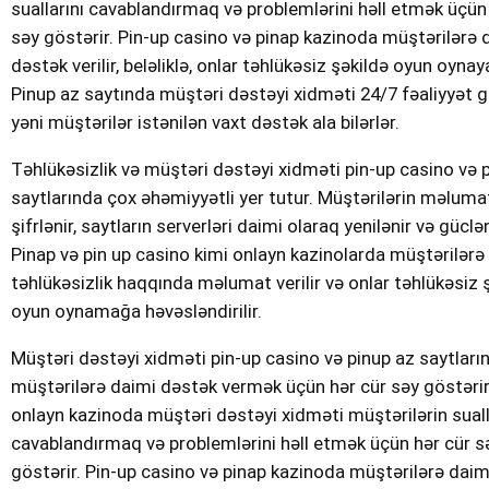
suallarını cavablandırmaq və problemlərini həll etmək üçün
səy göstərir. Pin-up casino və pinap kazinoda müştərilərə 
dəstək verilir, beləliklə, onlar təhlükəsiz şəkildə oyun oynaya
Pinup az saytında müştəri dəstəyi xidməti 24/7 fəaliyyət g
yəni müştərilər istənilən vaxt dəstək ala bilərlər.
Təhlükəsizlik və müştəri dəstəyi xidməti pin-up casino və 
saytlarında çox əhəmiyyətli yer tutur. Müştərilərin məlumat
şifrlənir, saytların serverləri daimi olaraq yenilənir və güclənd
Pinap və pin up casino kimi onlayn kazinolarda müştərilərə
təhlükəsizlik haqqında məlumat verilir və onlar təhlükəsiz 
oyun oynamağa həvəsləndirilir.
Müştəri dəstəyi xidməti pin-up casino və pinup az saytları
müştərilərə daimi dəstək vermək üçün hər cür səy göstərir
onlayn kazinoda müştəri dəstəyi xidməti müştərilərin suall
cavablandırmaq və problemlərini həll etmək üçün hər cür s
göstərir. Pin-up casino və pinap kazinoda müştərilərə dai