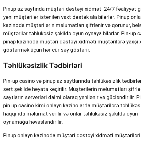
Pinup az saytında müştəri dəstəyi xidməti 24/7 fəaliyyət g
yəni müştərilər istənilən vaxt dəstək ala bilərlər. Pinup onl
kazinoda müştərilərin məlumatları şifrlənir və qorunur, beləl
müştərilər təhlükəsiz şəkildə oyun oynaya bilərlər. Pin-up 
pinap kazinoda müştəri dəstəyi xidməti müştərilərə yaxşı
göstərmək üçün hər cür səy göstərir.
Təhlükəsizlik Tədbirləri
Pin-up casino və pinup az saytlarında təhlükəsizlik tədbirlə
sərt şəkildə həyata keçirilir. Müştərilərin məlumatları şifrlən
saytların serverləri daimi olaraq yenilənir və gücləndirilir. P
pin up casino kimi onlayn kazinolarda müştərilərə təhlükəsi
haqqında məlumat verilir və onlar təhlükəsiz şəkildə oyun
oynamağa həvəsləndirilir.
Pinup onlayn kazinoda müştəri dəstəyi xidməti müştəriləri