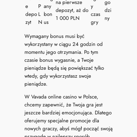
na pierwsze
go
e
P
any
y
depozyt, aż do
dzi
depo
L
bon
czas
1 000 PLN
ny
zyt
N
us
gry
Wymagany bonus musi być
wykorzystany w ciągu 24 godzin od
momentu jego otrzymania. Po tym
czasie bonus wygasnie, a Twoje
pieniądze będą się powiększać tylko
wtedy, gdy wykorzystasz swoje
pieniądze.
W Vavada online casino w Polsce,
chcemy zapewnić, że Twoja gra jest
jeszcze bardziej emocjonująca. Dlatego
oferujemy specjalne promocje dla
nowych graczy, abyś mógł począć swoją
przygodę w najlepszy sposób.