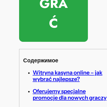
GRA
Ć
Содержимое
Witryna kasyna online – jak
wybrać najlepsze?
Oferujemy specjalne
promocje dla nowych graczy