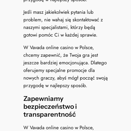
Jeśli masz jakiekolwiek pytania lub
problem, nie wahaj się skontaktować z
naszymi specjalistami, którzy będą
gotowi pomóc Ci w każdej sprawie.
W Vavada online casino w Polsce,
chcemy zapewnić, że Twoja gra jest
jeszcze bardziej emocjonująca. Dlatego
oferujemy specjalne promocje dla
nowych graczy, abyś mógł począć swoją
przygodę w najlepszy sposób.
Zapewniamy
bezpieczeństwo i
transparentność
W Vavada online casino w Polsce,