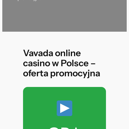
Vavada online
casino w Polsce –
oferta promocyjna