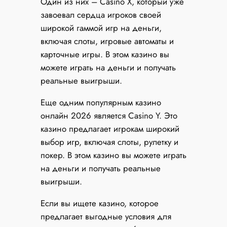
Один из них – Casino X, который уже
завоевал сердца игроков своей
широкой гаммой игр на деньги,
включая слоты, игровые автоматы и
карточные игры. В этом казино вы
можете играть на деньги и получать
реальные выигрыши.
Еще одним популярным казино
онлайн 2026 является Casino Y. Это
казино предлагает игрокам широкий
выбор игр, включая слоты, рулетку и
покер. В этом казино вы можете играть
на деньги и получать реальные
выигрыши.
Если вы ищете казино, которое
предлагает выгодные условия для