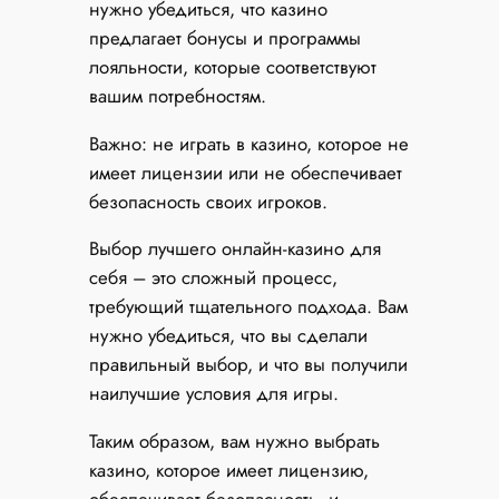
нужно убедиться, что казино
предлагает бонусы и программы
лояльности, которые соответствуют
вашим потребностям.
Важно: не играть в казино, которое не
имеет лицензии или не обеспечивает
безопасность своих игроков.
Выбор лучшего онлайн-казино для
себя – это сложный процесс,
требующий тщательного подхода. Вам
нужно убедиться, что вы сделали
правильный выбор, и что вы получили
наилучшие условия для игры.
Таким образом, вам нужно выбрать
казино, которое имеет лицензию,