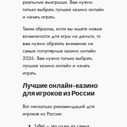
реальные выигрыши. Вам нужно
только выбрать лучшее казино онлайн
и начать играть.
Таким образом, если вы ищете новые
возможности для игры на деньги, то
вам нужно обратить внимание на
самые популярные казино онлайн
2026. Вам нужно только выбрать
лучшее казино онлайн и начать
играть.
Лучшие онлайн-казино
для игроков из России
Вот несколько рекомендаций для
игроков из России:
1xBet – это один из самых