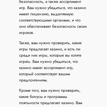
безопасность, а также ассортимент
игр. Вам нужно убедиться, что казино
имеет лицензию, выделяемую
соответствующими органами, и что
оно обеспечивает безопасность своих
игроков.
Также, вам нужно проверить, какие
игры предлагает казино, и есть ли
среди них игры, которые вы хотите
играть. Вам нужно убедиться, что
казино имеет ассортимент игр,
который соответствует вашим
предпочтениям.
Кроме того, вам нужно проверить,
какие бонусы и программы
лояльности предлагает казино. Вам