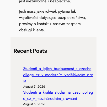
jest niezawodne i bezpieczne.
Jeśli masz jakiekolwiek pytania lub
wątpliwości dotyczące bezpieczeństwa,
prosimy o kontakt z naszym zespłem
obsługi klienta.
Recent Posts
Studenti_a_jejich_budoucnost_s_czechc
ollege_cz_v_moderním_vzdělávacím_pro
st
August 5, 2026
Studenti_a_kvalita_studia_na_czechcolleg
e_cz_v_mezinárodním_srovnání
August 5, 2026