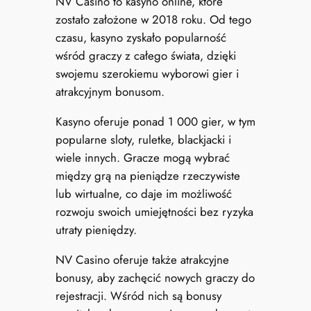
NV Casino to kasyno online, które
zostało założone w 2018 roku. Od tego
czasu, kasyno zyskało popularność
wśród graczy z całego świata, dzięki
swojemu szerokiemu wyborowi gier i
atrakcyjnym bonusom.
Kasyno oferuje ponad 1 000 gier, w tym
popularne sloty, ruletke, blackjacki i
wiele innych. Gracze mogą wybrać
między grą na pieniądze rzeczywiste
lub wirtualne, co daje im możliwość
rozwoju swoich umiejętności bez ryzyka
utraty pieniędzy.
NV Casino oferuje także atrakcyjne
bonusy, aby zachęcić nowych graczy do
rejestracji. Wśród nich są bonusy