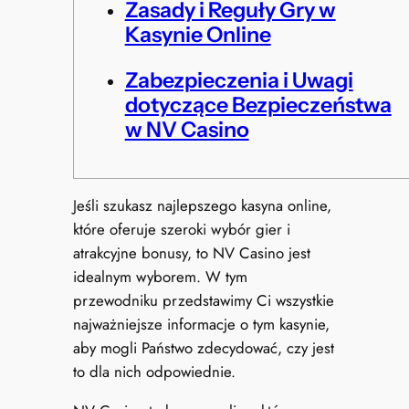
Zasady i Reguły Gry w
Kasynie Online
Zabezpieczenia i Uwagi
dotyczące Bezpieczeństwa
w NV Casino
Jeśli szukasz najlepszego kasyna online,
które oferuje szeroki wybór gier i
atrakcyjne bonusy, to NV Casino jest
idealnym wyborem. W tym
przewodniku przedstawimy Ci wszystkie
najważniejsze informacje o tym kasynie,
aby mogli Państwo zdecydować, czy jest
to dla nich odpowiednie.