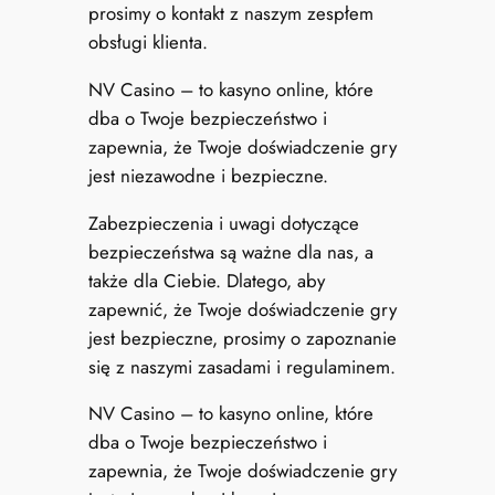
prosimy o kontakt z naszym zespłem
obsługi klienta.
NV Casino – to kasyno online, które
dba o Twoje bezpieczeństwo i
zapewnia, że Twoje doświadczenie gry
jest niezawodne i bezpieczne.
Zabezpieczenia i uwagi dotyczące
bezpieczeństwa są ważne dla nas, a
także dla Ciebie. Dlatego, aby
zapewnić, że Twoje doświadczenie gry
jest bezpieczne, prosimy o zapoznanie
się z naszymi zasadami i regulaminem.
NV Casino – to kasyno online, które
dba o Twoje bezpieczeństwo i
zapewnia, że Twoje doświadczenie gry