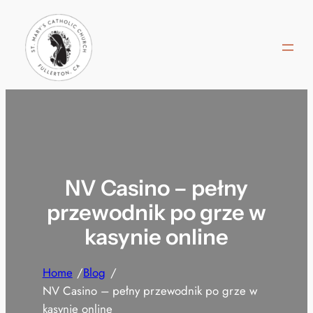
Skip
to
content
NV Casino – pełny
przewodnik po grze w
kasynie online
Home
/
Blog
/
NV Casino – pełny przewodnik po grze w
kasynie online