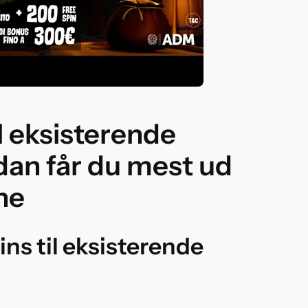
il eksisterende
dan får du mest ud
ne
ins til eksisterende