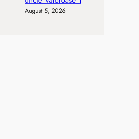
uncte_valoroase_î
August 5, 2026