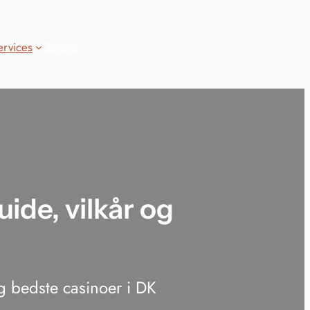
ervices
Donate
ide, vilkår og
og bedste casinoer i DK