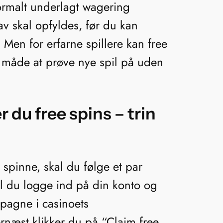
ormalt underlagt wagering
av skal opfyldes, før du kan
 Men for erfarne spillere kan free
v måde at prøve nye spil på uden
.
 du free spins – trin
spinne, skal du følge et par
kal du logge ind på din konto og
pagne i casinoets
rnæst klikker du på “Claim free