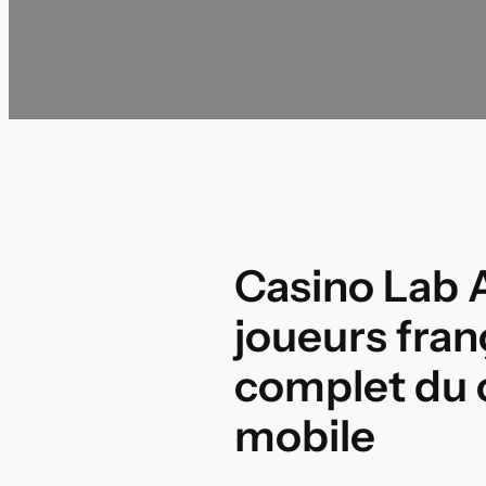
Casino Lab 
joueurs fran
complet du c
mobile