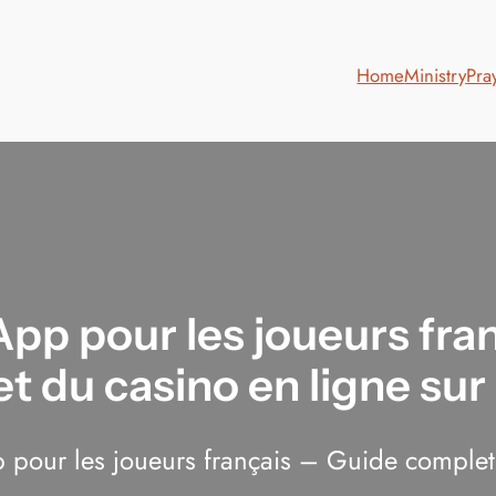
Home
Ministry
Pra
pp pour les joueurs fra
t du casino en ligne sur
 pour les joueurs français – Guide complet