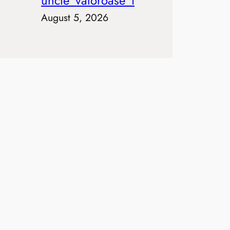
uncte_valoroase_î
August 5, 2026