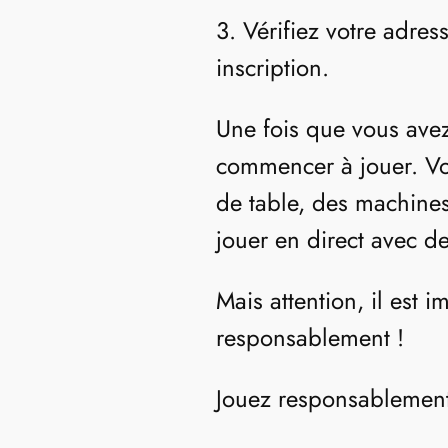
3. Vérifiez votre adres
inscription.
Une fois que vous ave
commencer à jouer. Vo
de table, des machines 
jouer en direct avec d
Mais attention, il est 
responsablement !
Jouez responsablemen