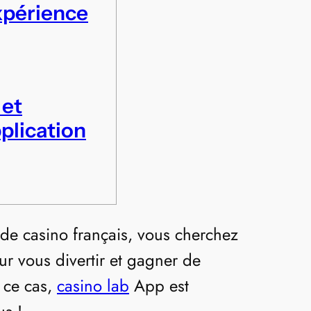
xpérience
 et
pplication
 de casino français, vous cherchez
r vous divertir et gagner de
s ce cas,
casino lab
App est